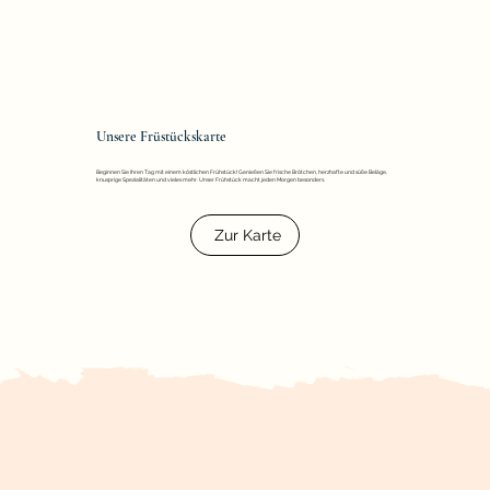
Unsere Früstückskarte
Beginnen Sie Ihren Tag mit einem köstlichen Frühstück! Genießen Sie frische Brötchen, herzhafte und süße Beläge,
knusprige Spezialitäten und vieles mehr. Unser Frühstück macht jeden Morgen besonders.
Zur Karte