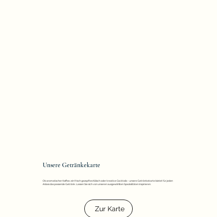
Unsere Getränkekarte
Ob aromatischer Kaffee, ein frisch gezapftes Kölsch oder kreative Cocktails – unsere Getränkekarte bietet für jeden
Anlass das passende Getränk. Lassen Sie sich von unseren ausgewählten Spezialitäten inspirieren.
Zur Karte