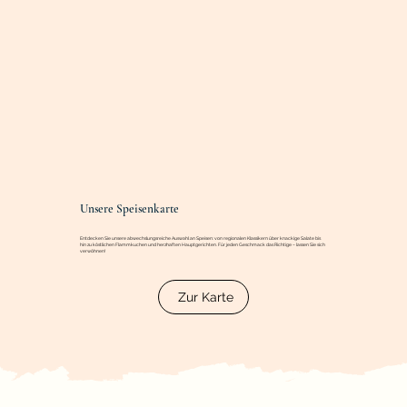
Unsere Speisenkarte
Entdecken Sie unsere abwechslungsreiche Auswahl an Speisen: von regionalen Klassikern über knackige Salate bis
hin zu köstlichen Flammkuchen und herzhaften Hauptgerichten. Für jeden Geschmack das Richtige – lassen Sie sich
verwöhnen!
Zur Karte