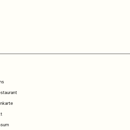
ns
staurant
nkarte
kt
ssum