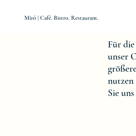
Miró | Café. Bistro. Restaurant.
Für die
unser O
größere
nutzen 
Sie uns