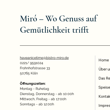
Miró – Wo Genuss auf
Gemütlichkeit trifft
haveanicetime@bistro-miro.de
Home
0221/ 9591024
Frohnhofstrasse 33
Über u
50765 Köln
Das Re
Öffnungszeiten:
Speise
Montag - Ruhetag
Dienstag, Donnerstag - ab 10:00h
Konta
Mittwoch, Freitag - ab 17:00h
Sonntags - ab 12:00h
Impre