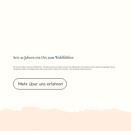
Seit 20 Jahren ein Ort zum Wohlfühlen
Mit unserem Motto „Essen ist ein Bedürfnis – Genießen eine Kunst“ laden wir Sie ein, den Alltag hinter sich zu lassen und den Moment zu genießen. Ob ein
entspannter Kaffee, ein deftiges Steak oder ein gemütlicher Abend mit Freunden – bei uns ist jeder Anlass besonders.
Mehr über uns erfahren