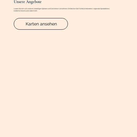
Unsere Angebote
Lassen Sie sich von unseren vielseitigen Speisen und Getränken verwöhnen. Entdecken Sie Frühstücksklassiker, regionale Spezialitäten,
köstliche Snacks und vieles mehr.
Karten ansehen